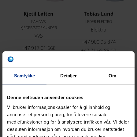
Kjetil Løften
Tobias Lund
KAM VVS
LEDER ELEKTRO
KJEDER/STORKUNDER
Elektro
VVS
+47 900 95 874
+47 917 01 668
+47 71 65 88 00
+47 71 65 88 00
tobias.lund@pipel
kjetil.loften@pipel
ife.com
ife.com
Samtykke
Detaljer
Om
Denne nettsiden anvender cookies
Vi bruker informasjonskapsler for å gi innhold og
annonser et personlig preg, for å levere sosiale
mediefunksjoner og for å analysere trafikken vår. Vi deler
dessuten informasjon om hvordan du bruker nettstedet
vårt, med partnerne våre innen sosiale medier,