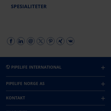
SPESIALITETER
PIPELIFE INTERNATIONAL
België - Nederlands
PIPELIFE NORGE AS
Belgique - Français
3
KONTAKT
Fabrikker
Bosna i Hercegovina
Hamnesvegen 97, 6650 Surnadal
България
289
Ansatte