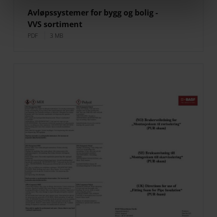
Avløpssystemer for bygg og bolig -
VVS sortiment
PDF
3 MB