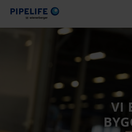
VI
BYG