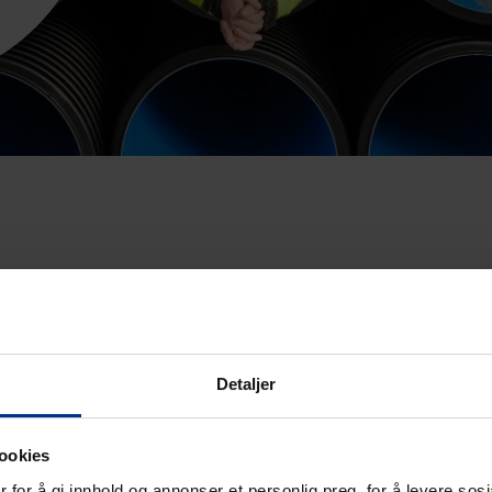
Detaljer
KABELVE
ookies
 for å gi innhold og annonser et personlig preg, for å levere sos