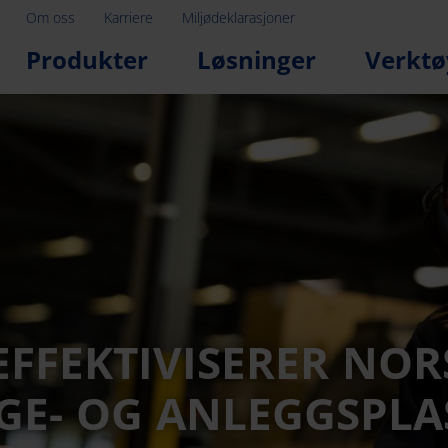
Om oss
Karriere
Miljødeklarasjoner
Produkter
Løsninger
Verktø
 EFFEKTIVISERER NOR
GE- OG ANLEGGSPLA