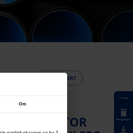
BLI INSPIRERT
Close
Om
RNKALKULATOR
Beregninger
iale mediefunksjoner og for å