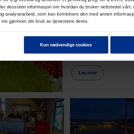
GJØR HVE
deler dessuten informasjon om hvordan du bruker nettstedet vårt,
PÅ ANLEG
og analysearbeid, som kan kombinere den med annen informasjon d
 inn gjennom din bruk av tjenestene deres.
11. juni 2026
Kun nødvendige cookies
Den nye kabelvernkalkulatoren
svinger og sparer tid på anle
Les mer