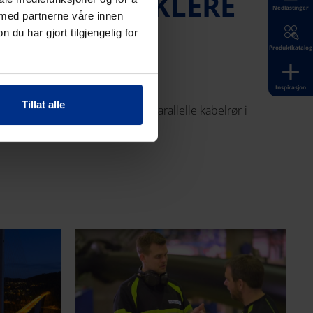
RDAGEN ENKLERE
Nedlastinger
 med partnerne våre innen
GSPLASSEN
u har gjort tilgjengelig for
Produktkatalog
Inspirasjon
Tillat alle
 gjør det enklere å planlegge parallelle kabelrør i
ggsplassen.